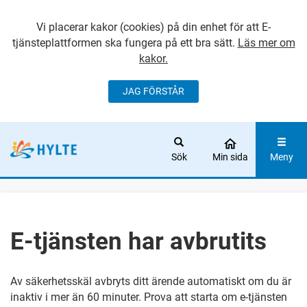
Vi placerar kakor (cookies) på din enhet för att E-
tjänsteplattformen ska fungera på ett bra sätt.
Läs mer om
kakor.
JAG FÖRSTÅR
GÅ DIREKT TILL
HUVUDINNEHÅLLET
Sök
Min sida
Meny
E-tjänsten har avbrutits
Av säkerhetsskäl avbryts ditt ärende automatiskt om du är
inaktiv i mer än 60 minuter. Prova att starta om e-tjänsten