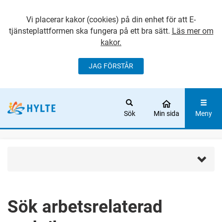
Vi placerar kakor (cookies) på din enhet för att E-
tjänsteplattformen ska fungera på ett bra sätt.
Läs mer om
kakor.
JAG FÖRSTÅR
GÅ DIREKT TILL
HUVUDINNEHÅLLET
Sök
Min sida
Meny
Sök arbetsrelaterad