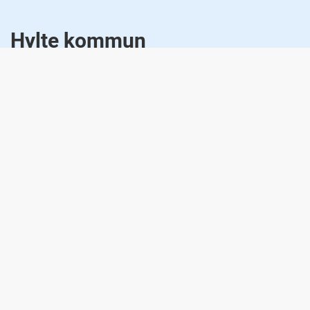
Hylte kommun
Besöksadress: Storgatan 8, 314 80 Hyltebruk
Telefonnummer:
0345 - 180 00
E-post:
kommunen@hylte.se
Snabblänkar
Min sida
E-tjänster & blanketter
Om e-legitimation
Personuppgifter
Hylte.se
Sociala medier