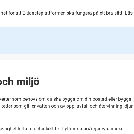
het för att E-tjänsteplattformen ska fungera på ett bra sätt.
Läs 
GÅ DIREKT TILL HUVUDINNEH
och miljö
ketter som behövs om du ska bygga om din bostad eller bygga
ketter som gäller vatten och avlopp, avfall och återvinning, djur,
fastighet hittar du blankett för flyttanmälan/ägarbyte under