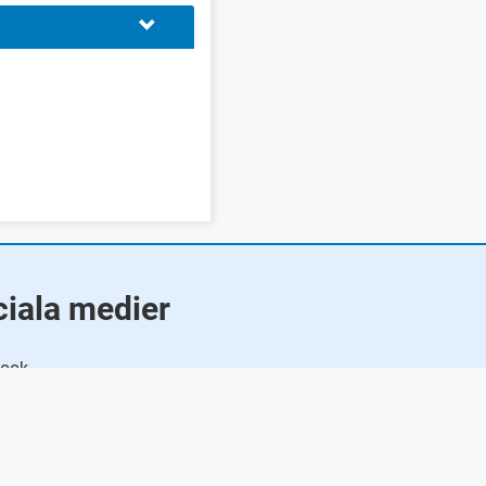
iala medier
ook
din