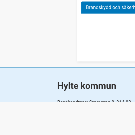
Brandskydd och säkerh
Hylte kommun
Besöksadress: Storgatan 8, 314 80
Hyltebruk
Telefonnummer:
0345 - 180 00
E-post:
kommunen@hylte.se