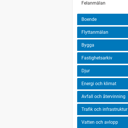
Felanmälan
Boende
Flyttanmälan
Bygga
Fastighetsarkiv
Djur
Energi och klimat
Avfall och återvinning
Trafik och infrastruktur
Vatten och avlopp