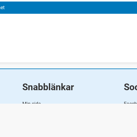
et
Snabblänkar
Soc
Min sida
Faceb
E-tjänster & blanketter
Linke
Om e-legitimation
Personuppgifter
Hylte.se