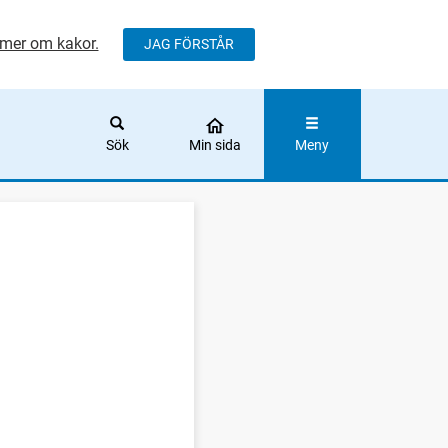
mer om kakor.
JAG FÖRSTÅR
ÅLLET
Sök
Min sida
Meny