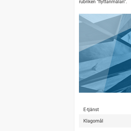
rubriken "flyttanmälan".
E-tjänst
Klagomål